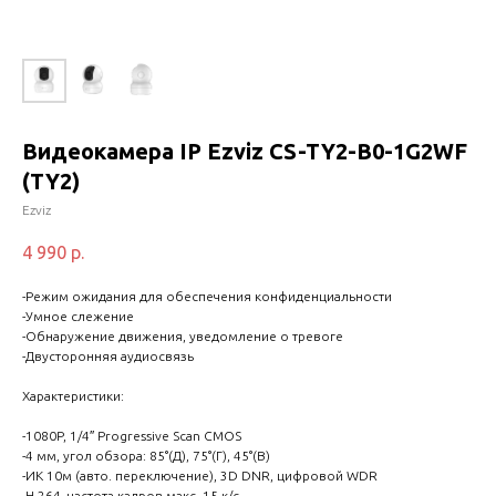
Видеокамера IP Ezviz CS-TY2-B0-1G2WF
(TY2)
Ezviz
4 990
р.
-Режим ожидания для обеспечения конфиденциальности
-Умное слежение
-Обнаружение движения, уведомление о тревоге
-Двусторонняя аудиосвязь
Характеристики:
-1080P, 1/4″ Progressive Scan CMOS
-4 мм, угол обзора: 85°(Д), 75°(Г), 45°(В)
-ИК 10м (авто. переключение), 3D DNR, цифровой WDR
-H.264, частота кадров макс. 15 к/с