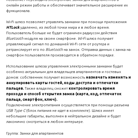
онлайн режим работы и обеспечивает значительное расширение их
функционала.
Wi-Fi шлюз позволяет управлять замками при помощи приложения
HTLock
удаленно, из любой точки мира и в любое время.
Пользователь больше не будет ограничен радиусом действия
Bluetooth
модуля на своем смартфоне.
Wi-Fi
шлюз получает
управляющий сигнал по домашней Wi-Fi сети от роутера и
ретранслирует его по
Bluetooth
на замок. Отправка данных с замка на
смартфон пользователя производится в обратном порядке.
Использование шлюза управления электронными замками будет
особенно актуальным для владельцев апартаментов и гостевых
домов: собственник получает возможность
назначать изменять и
аннулировать карты гостей, коды доступа и отпечатки
пальцев.
Также владелец сможет
контролировать время
прохода и способ открытия замка (карта, код, отпечаток
пальца, смартфон, ключ).
Подключение электропитания осуществляется при помощи разъема
USB Type C
(блок питания не идет в комплекте). Шлюз имеет
небольшие габариты, выполнен в нейтральном дизайне и будет
лаконично смотреться в любом интерьере.
Группа: Замки для апартаментов