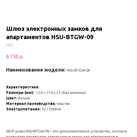
Шлюз электронных замков для
апартаментов HSU-BTGW-09
HSU
8 730
р.
Наименование модели:
HSU-BTGW-09
Характеристики
Размеры (мм):
120 х 110 х 25 (без антенны)
Цвет:
белый
Материал производства:
пластик
Электропитание:
5V / 500mA
Wi-Fi шлюз
HSU-BTGW-09 – это дополнительное устройство, которое
позволяет переводить электронные замки для апартаментов в