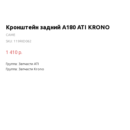
Кронштейн задний A180 ATI KRONO
CAME
SKU:
119RID062
1 410
р.
Группа: Запчасти ATI
Группа: Запчасти Krono