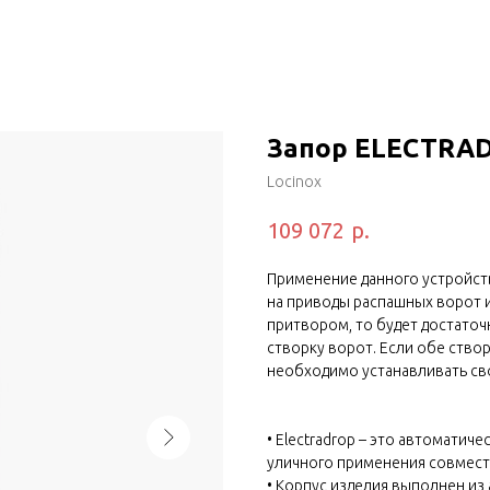
Запор ELECTRAD
Locinox
р.
109 072
Применение данного устройств
на приводы распашных ворот и
притвором, то будет достаточ
створку ворот. Если обе ство
необходимо устанавливать св
• Electradrop – это автоматич
уличного применения совмест
• Корпус изделия выполнен и