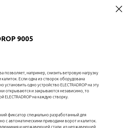
ROP 9005
а позволяет, например, снизить ветровую нагрузку
 калиток. Если одна из створок оборудована
но установить одно устройство ELECTRADROP на эту
рки открываются и закрываются независимо, то
ой ELECTRADROP на каждую створку.
еский фиксатор специально разработанный для
но с автоматическими приводами ворот и калиток.
з алюминия и нержавеющей стали, из нержавеющей