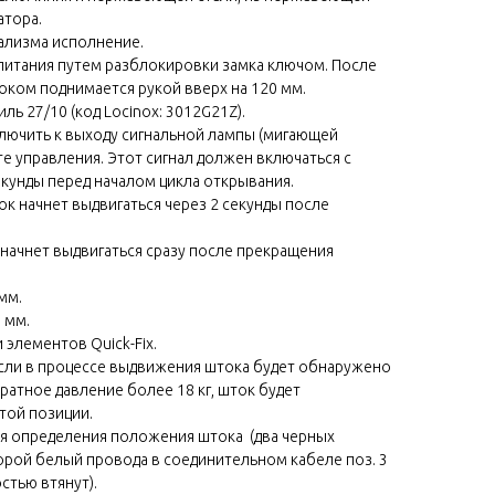
атора.
ализма исполнение.
 питания путем разблокировки замка ключом. После
током поднимается рукой вверх на 120 мм.
ль 27/10 (код Locinox: 3012G21Z).
ключить к выходу сигнальной лампы (мигающей
те управления. Этот сигнал должен включаться с
кунды перед началом цикла открывания.
ок начнет выдвигаться через 2 секунды после
 начнет выдвигаться сразу после прекращения
мм.
 мм.
элементов Quick-Fix.
если в процессе выдвижения штока будет обнаружено
атное давление более 18 кг, шток будет
той позиции.
ля определения положения штока (два черных
орой белый провода в соединительном кабеле поз. 3
стью втянут).