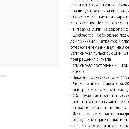
стали изготовлен и шток фикс
• Защищенное от кражи и ванд
• Легкое открытие при аварии
этого корпус Electradrop со ш
• Тип замка: личинка европрофи
• Electradrop необходимо под
лампочки) или напрямую к пла
опережением минимум на 3 се
Если сигнал пульсирующий: шт
прекращения сигнала.
Если сигнал постоянный: шток
сигнала.
• Выход штока фиксатора: 115 
• Диаметр штока фиксатора: 20
• Быстрый монтаж при помощи 
• Обнаружение препятствия: 
препятствие, оказывающее обр
автоматически остановлен в э
• Фиксатор имеет механизм д
провода или один черный и вт
и 4; замкнуто, если шток полно