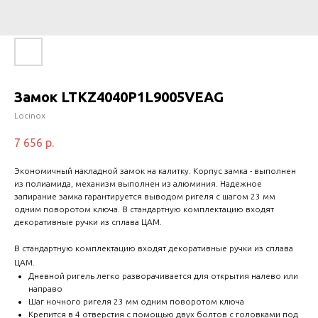
Замок LTKZ4040P1L9005VEAG
Locinox
7 656
р.
Экономичный накладной замок на калитку. Корпус замка - выполнен
из полиамида, механизм выполнен из алюминия. Надежное
запирание замка гарантируется выводом ригеля с шагом 23 мм
одним поворотом ключа. В стандартную комплектацию входят
декоративные ручки из сплава ЦАМ.
В стандартную комплектацию входят декоративные ручки из сплава
ЦАМ.
Дневной ригель легко разворачивается для открытия налево или
направо
Шаг ночного ригеля 23 мм одним поворотом ключа
Крепится в 4 отверстия с помощью двух болтов с головками под